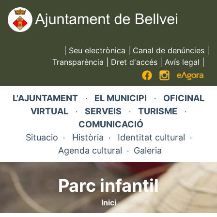
Vés
al
contingut
|
Seu electrònica
|
Canal de denúncies
|
Transparència
|
Dret d'accés
|
Avís legal
|
L'AJUNTAMENT
EL MUNICIPI
OFICINAL
·
·
VIRTUAL
SERVEIS
TURISME
·
·
·
COMUNICACIÓ
Situacio
Història
Identitat cultural
·
·
·
Agenda cultural
Galeria
·
Parc infantil
Inici
Fil