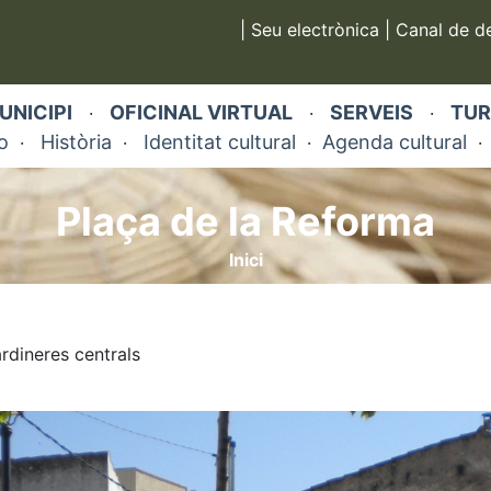
|
Seu electrònica
|
Canal de d
UNICIPI
OFICINAL VIRTUAL
SERVEIS
TUR
·
·
·
o
Història
Identitat cultural
Agenda cultural
·
·
·
Plaça de la Reforma
Inici
rdineres centrals