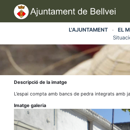
Vés
al
contingut
L'AJUNTAMENT
EL M
·
Situaci
Fil
Descripció de la imatge
d'ariadna
L’espai compta amb bancs de pedra integrats amb ja
Imatge galeria