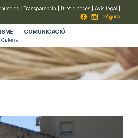
enúncies
|
Transparència
|
Dret d'accés
|
Avís legal
|
ISME
COMUNICACIÓ
·
Galeria
·