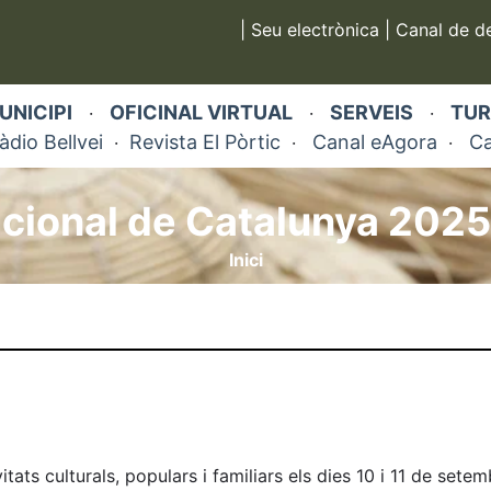
|
Seu electrònica
|
Canal de d
UNICIPI
OFICINAL VIRTUAL
SERVEIS
TUR
·
·
·
àdio Bellvei
Revista El Pòrtic
Canal eAgora
Ca
·
·
·
cional de Catalunya 2025 
Inici
itats culturals, populars i familiars els dies 10 i 11 de setem