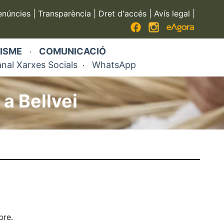
enúncies
|
Transparència
|
Dret d'accés
|
Avís legal
|
ISME
COMUNICACIÓ
·
nal Xarxes Socials
WhatsApp
·
a Bellvei
bre.