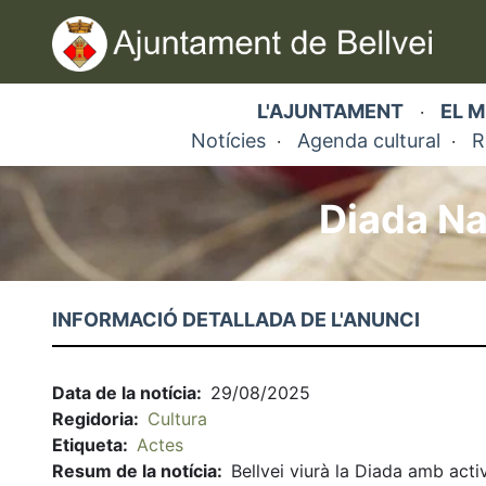
Vés
al
contingut
L'AJUNTAMENT
EL M
·
Notícies
Agenda cultural
R
·
·
Diada Na
Fil
d'ariadna
INFORMACIÓ DETALLADA DE L'ANUNCI
Data de la notícia
29/08/2025
Regidoria
Cultura
Etiqueta
Actes
Resum de la notícia
Bellvei viurà la Diada amb activ