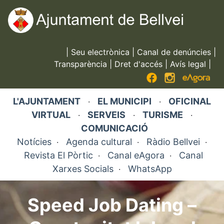
Vés
al
contingut
|
Seu electrònica
|
Canal de denúncies
|
Transparència
|
Dret d'accés
|
Avís legal
|
L'AJUNTAMENT
EL MUNICIPI
OFICINAL
·
·
VIRTUAL
SERVEIS
TURISME
·
·
·
COMUNICACIÓ
Notícies
Agenda cultural
Ràdio Bellvei
·
·
·
Revista El Pòrtic
Canal eAgora
Canal
·
·
Xarxes Socials
WhatsApp
·
Speed Job Dating –