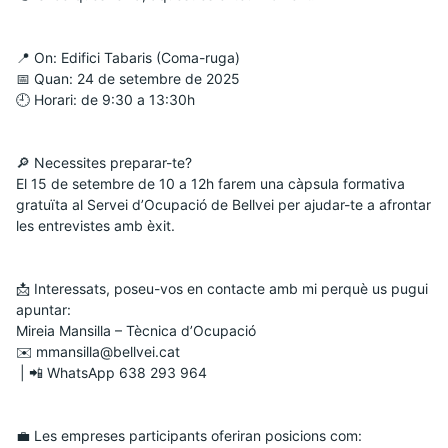
📍 On: Edifici Tabaris (Coma-ruga)
📅 Quan: 24 de setembre de 2025
🕘 Horari: de 9:30 a 13:30h
🔎 Necessites preparar-te?
El 15 de setembre de 10 a 12h farem una càpsula formativa 
gratuïta al Servei d’Ocupació de Bellvei per ajudar-te a afrontar 
les entrevistes amb èxit.
📩 Interessats, poseu-vos en contacte amb mi perquè us pugui 
apuntar:
Mireia Mansilla – Tècnica d’Ocupació
✉️ mmansilla@bellvei.cat
 | 📲 WhatsApp 638 293 964
💼 Les empreses participants oferiran posicions com: