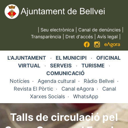
Vés
al
contingut
|
Seu electrònica
|
Canal de denúncies
|
Transparència
|
Dret d'accés
|
Avís legal
|
L'AJUNTAMENT
EL MUNICIPI
OFICINAL
·
·
VIRTUAL
SERVEIS
TURISME
·
·
·
COMUNICACIÓ
Notícies
Agenda cultural
Ràdio Bellvei
·
·
·
Revista El Pòrtic
Canal eAgora
Canal
·
·
Xarxes Socials
WhatsApp
·
Talls de circulació pel