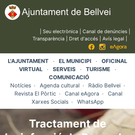
Vés
al
contingut
|
Seu electrònica
|
Canal de denúncies
|
Transparència
|
Dret d'accés
|
Avís legal
|
L'AJUNTAMENT
EL MUNICIPI
OFICINAL
·
·
VIRTUAL
SERVEIS
TURISME
·
·
·
COMUNICACIÓ
Notícies
Agenda cultural
Ràdio Bellvei
·
·
·
Revista El Pòrtic
Canal eAgora
Canal
·
·
Xarxes Socials
WhatsApp
·
Tractament de