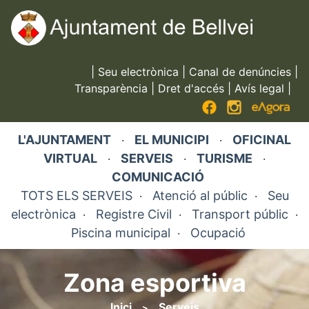
Vés
al
contingut
|
Seu electrònica
|
Canal de denúncies
|
Transparència
|
Dret d'accés
|
Avís legal
|
L'AJUNTAMENT
EL MUNICIPI
OFICINAL
·
·
VIRTUAL
SERVEIS
TURISME
·
·
·
COMUNICACIÓ
TOTS ELS SERVEIS
Atenció al públic
Seu
·
·
electrònica
Registre Civil
Transport públic
·
·
·
Piscina municipal
Ocupació
·
Zona esportiva
Inici
Serveis