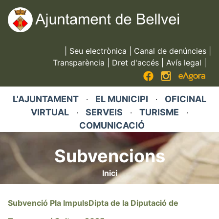
Vés
al
contingut
|
Seu electrònica
|
Canal de denúncies
|
Transparència
|
Dret d'accés
|
Avís legal
|
L'AJUNTAMENT
EL MUNICIPI
OFICINAL
·
·
VIRTUAL
SERVEIS
TURISME
·
·
·
COMUNICACIÓ
Subvencions
Inici
Fil
d'ariadna
Subvenció Pla ImpulsDipta de la Diputació de