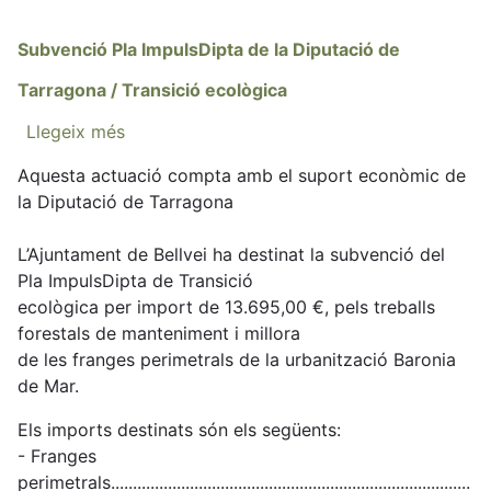
Subvenció Pla ImpulsDipta de la Diputació de
Tarragona / Transició ecològica
Llegeix més
sobre
Subvenció
Aquesta actuació compta amb el suport econòmic de
Pla
la Diputació de Tarragona
ImpulsDipta
de
L’Ajuntament de Bellvei ha destinat la subvenció del
la
Pla ImpulsDipta de Transició
Diputació
ecològica per import de 13.695,00 €, pels treballs
de
forestals de manteniment i millora
Tarragona
de les franges perimetrals de la urbanització Baronia
/
de Mar.
Transició
ecològica
Els imports destinats són els següents:
- Franges
perimetrals..................................................................................