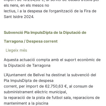
de
els nens, en els mesos no
Tarragona
lectius, i a la despesa de l’organització de la Fira de
/
Sant Isidre 2024.
Cultura
Subvenció Pla ImpulsDipta de la Diputació de
Tarragona / Despesa corrent
Llegeix més
sobre
Subvenció
Aquesta actuació compta amb el suport econòmic de
Pla
la Diputació de Tarragona
ImpulsDipta
de
L’Ajuntament de Bellvei ha destinat la subvenció del
la
Pla ImpulsDipta de despesa
Diputació
corrent, per import de 62.750,63 €, al consum de
de
subministrament elèctric municipal,
Tarragona
la reparació de la pista de futbol sala, reparacions de
/
manteniment a la piscina