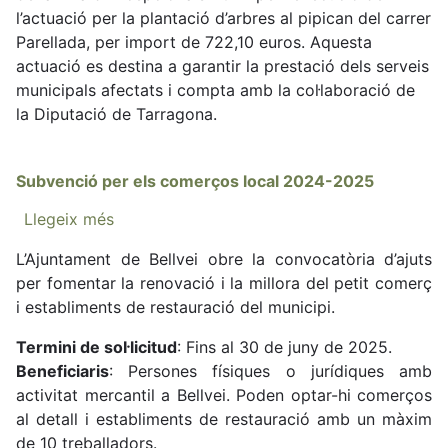
l’actuació per la plantació d’arbres al pipican del carrer
Any
Parellada, per import de 722,10 euros. Aquesta
2024
actuació es destina a garantir la prestació dels serveis
municipals afectats i compta amb la col·laboració de
la Diputació de Tarragona.
Subvenció per els comerços local 2024-2025
Llegeix més
sobre
Subvenció
L’Ajuntament de Bellvei obre la convocatòria d’ajuts
per
per fomentar la renovació i la millora del petit comerç
els
i establiments de restauració del municipi.
comerços
local
Termini de sol·licitud
: Fins al 30 de juny de 2025.
2024-
Beneficiaris
: Persones físiques o jurídiques amb
2025
activitat mercantil a Bellvei. Poden optar-hi comerços
al detall i establiments de restauració amb un màxim
de 10 treballadors.