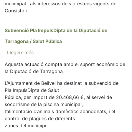
Despesa
municipal i als interessos dels préstecs vigents del
corrent
Consistori.
Subvenció Pla ImpulsDipta de la Diputació de
Tarragona / Salut Pública
Llegeix més
sobre
Subvenció
Aquesta actuació compta amb el suport econòmic de
Pla
la Diputació de Tarragona
ImpulsDipta
de
L’Ajuntament de Bellvei ha destinat la subvenció del
la
Pla ImpulsDipta de Salut
Diputació
Pública, per import de 20.468,66 €, al servei de
de
socorrisme de la piscina municipal,
Tarragona
l’alimentació d’animals domèstics abandonats, i el
/
control de plagues de diferents
Salut
zones del municipi.
Pública