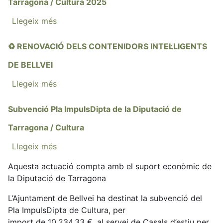
Tarragona / Cultura 2025
Llegeix més
sobre
Subvenció
Pla
♻️ RENOVACIÓ DELS CONTENIDORS INTEL·LIGENTS
ImpulsDipta
DE BELLVEI
de
la
Llegeix més
sobre
Diputació
♻️
de
RENOVACIÓ
Subvenció Pla ImpulsDipta de la Diputació de
Tarragona
DELS
Tarragona / Cultura
/
CONTENIDORS
Cultura
INTEL·LIGENTS
Llegeix més
sobre
2025
DE
Subvenció
Aquesta actuació compta amb el suport econòmic de
BELLVEI
Pla
la Diputació de Tarragona
ImpulsDipta
de
L’Ajuntament de Bellvei ha destinat la subvenció del
la
Pla ImpulsDipta de Cultura, per
Diputació
import de 10.234,33 €, al servei de Casals d’estiu per