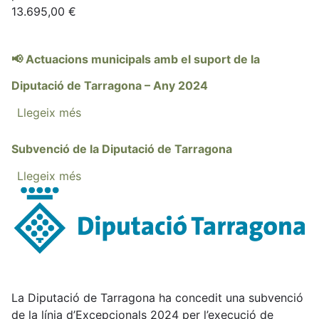
13.695,00 €
📢 Actuacions municipals amb el suport de la
Diputació de Tarragona – Any 2024
Llegeix més
sobre
📢
Actuacions
Subvenció de la Diputació de Tarragona
municipals
Llegeix més
sobre
amb
Subvenció
el
de
suport
la
de
Diputació
la
de
Diputació
Tarragona
de
La Diputació de Tarragona ha concedit una subvenció
Tarragona
de la línia d’Excepcionals 2024 per l’execució de
–