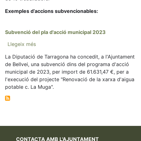
Exemples d’accions subvencionables:
Subvenció del pla d'acció municipal 2023
Llegeix més
sobre
Subvenció
La Diputació de Tarragona ha concedit, a l'Ajuntament
del
de Bellvei, una subvenció dins del programa d'acció
pla
municipal de 2023, per import de 61.631,47 €, per a
d'acció
l'execució del projecte "Renovació de la xarxa d'aigua
municipal
potable c. La Muga".
2023
CONTACTA AMB L'AJUNTAMENT